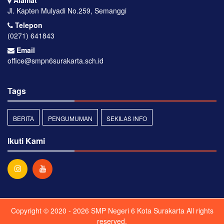
Alamat
Jl. Kapten Mulyadi No.259, Semanggi
Telepon
(0271) 641843
Email
office@smpn6surakarta.sch.id
Tags
BERITA
PENGUMUMAN
SEKILAS INFO
Ikuti Kami
Copyright © 2020 - 2026
SMP Negeri 6 Kota Surakarta
All rights
reserved.